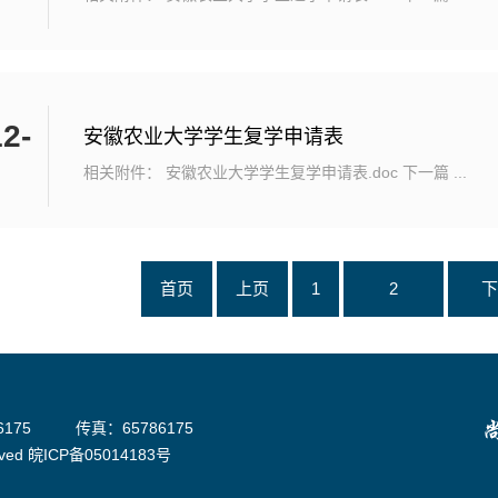
2-
安徽农业大学学生复学申请表
相关附件： 安徽农业大学学生复学申请表.doc 下一篇 ...
首页
上页
1
2
下
175
传真：65786175
ved
皖ICP备05014183号