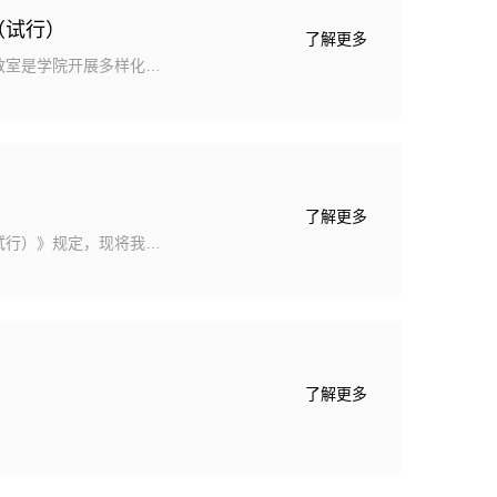
（试行）
了解更多
教室是学院开展多样化、
办法，为充分落实校院两
院党政联席会决定，特试
103（150座）；经管
慧教室内部的所有办公设备
了解更多
试行）》规定，现将我院
通知如下： 1、补考时
学院安排）时间为第八
生务必参加本次安排的相关
考试机会。缓考学生请在
了解更多