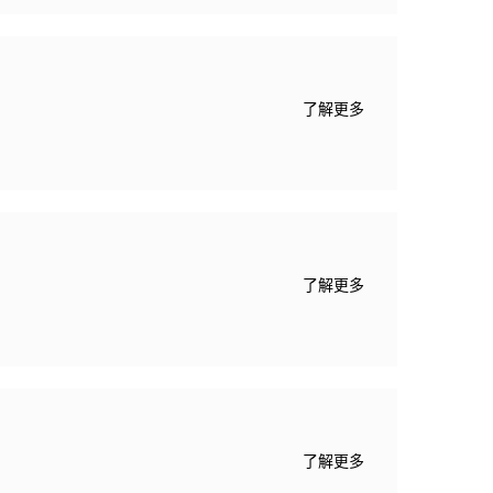
，以便于通知学生相关考试
集中监考地点。二、监考
师须提前建立会议室（即
了解更多
了解更多
了解更多