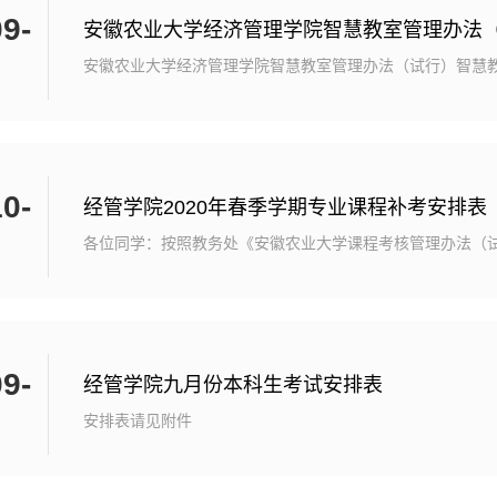
9-
安徽农业大学经济管理学院智慧教室管理办法
安徽农业大学经济管理学院智慧教室管理办法（试行）智慧
智能化授课及召开学术会议的重要场所，根据学校教室管理
级管理精神，确保各类授课及学术会议安全有序开展，经学
行本管理办法。一、智慧教室基本概况1.地点（人数）：经管楼
楼102（48座）；经管楼502（48座）。2.设备情况： 智
0-
和仪器设备，具体设备清单见学...
经管学院2020年春季学期专业课程补考安排表
各位同学：按照教务处《安徽农业大学课程考核管理办法（
学生公共基础课、专业课课补考（含缓考课程补考）考试安排
间安排：全校公共基础课考试时间为第七周；专业课考试（
周。具体考试安排见附件1、2。 2、上学期申请缓考的学
课程考试，学校不再另行安排，如缺考则视为自动放弃本次
9-
卷面醒目处注明“缓考”二字...
经管学院九月份本科生考试安排表
安排表请见附件