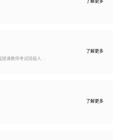
了解更多
了解更多
程授课教师考试班级人数
1土管149经管楼411范树
1农经135经管楼411张云
分析王芳21公管129经管楼
农经135经管楼411刘永芳吴
49经管楼411廖薇吴梦瑶21
了解更多