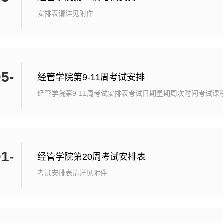
安排表请详见附件
5-
经管学院第9-11周考试安排
经管学院第9-11周考试安排表考试日期星期周次时间考试课
考试地点监考人员4月22日一919:00-21:00村庄规划范树平2
平吴梦瑶21土管24月26日五915:00-17:00农业法规张云燕2
燕吴梦瑶21农经24月29日一1015:00-17:00公共管理案例
408王芳吴梦瑶4月29日一1019:00-21:00财政学刘永芳21
1-
梦瑶21农经25月7日二119:00-11:00土地法学廖薇21土管1
经管学院第20周考试安排表
土管25月7日二1110:...
考试安排表请详见附件